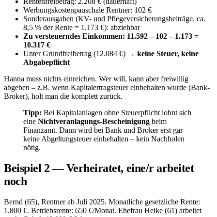
Rentenfreibetrag: 2.208 € (dauerhaft)
Werbungskostenpauschale Rentner: 102 €
Sonderausgaben (KV- und Pflegeversicherungsbeiträge, ca.
8,5 % der Rente = 1.173 €): abziehbar
Zu versteuerndes Einkommen: 11.592 – 102 – 1.173 =
10.317 €
Unter Grundfreibetrag (12.084 €) →
keine Steuer, keine
Abgabepflicht
Hanna muss nichts einreichen. Wer will, kann aber freiwillig
abgeben – z.B. wenn Kapitalertragsteuer einbehalten wurde (Bank-
Broker), holt man die komplett zurück.
Tipp:
Bei Kapitalanlagen ohne Steuerpflicht lohnt sich
eine
Nichtveranlagungs-Bescheinigung
beim
Finanzamt. Dann wird bei Bank und Broker erst gar
keine Abgeltungsteuer einbehalten – kein Nachholen
nötig.
Beispiel 2 — Verheiratet, eine/r arbeitet
noch
Bernd (65), Rentner ab Juli 2025. Monatliche gesetzliche Rente:
1.800 €. Betriebsrente: 650 €/Monat. Ehefrau Heike (61) arbeitet