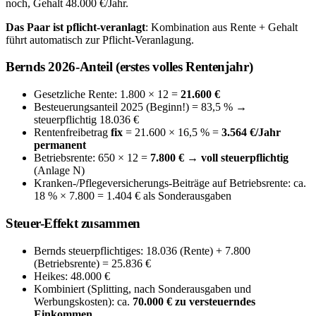
noch, Gehalt 48.000 €/Jahr.
Das Paar ist pflicht-veranlagt
: Kombination aus Rente + Gehalt
führt automatisch zur Pflicht-Veranlagung.
Bernds 2026-Anteil (erstes volles Rentenjahr)
Gesetzliche Rente: 1.800 × 12 =
21.600 €
Besteuerungsanteil 2025 (Beginn!) = 83,5 % →
steuerpflichtig 18.036 €
Rentenfreibetrag
fix
= 21.600 × 16,5 % =
3.564 €/Jahr
permanent
Betriebsrente: 650 × 12 =
7.800 €
→
voll steuerpflichtig
(Anlage N)
Kranken-/Pflegeversicherungs-Beiträge auf Betriebsrente: ca.
18 % × 7.800 = 1.404 € als Sonderausgaben
Steuer-Effekt zusammen
Bernds steuerpflichtiges: 18.036 (Rente) + 7.800
(Betriebsrente) = 25.836 €
Heikes: 48.000 €
Kombiniert (Splitting, nach Sonderausgaben und
Werbungskosten): ca.
70.000 € zu versteuerndes
Einkommen