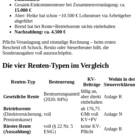
Gesamt-Einkommensteuer bei Zusammenveranlagung: ca.
15.000 €
Aber: Heike hat schon ~10.500 € Lohnsteuer via Arbeitgeber
abgeführt
Bernd hat bei Rente+Betriebsrente nichts einbehalten
Nachzahlung: ca. 4.500 €
Pflicht-Veranlagung und einmalige Rechnung – beim ersten
Bescheid oft Schock. Restio oder Steuerberater hilft, die
Sonderausgaben voll auszuschöpfen.
Die vier Renten-Typen im Vergleich
KV-
Wohin in de
Renten-Typ
Besteuerung
Beiträge
Steuererkläru
fällig an,
Besteuerungsanteil
Gesetzliche Rente
aber direkt
Anlage R
(2026: 84%)
einbehalten
Betriebsrente
ab 176,75
(Direktversicherung,
voll
€/Mt voll
Anlage N
Pensionskasse)
KV+PV
Riester-Rente
voll (§ 22 Nr. 5
keine KV-
Anlage R
(Auszahlung)
EStG)
Pflicht