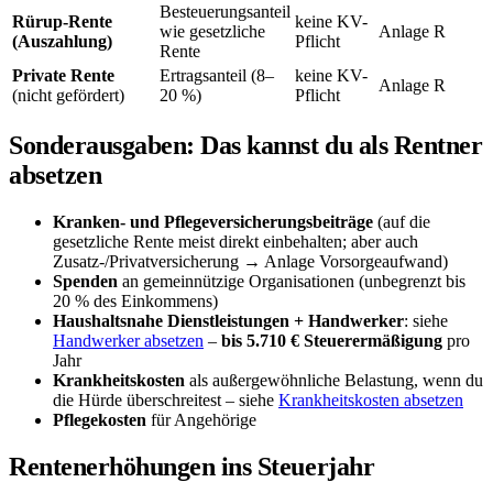
Besteuerungsanteil
Rürup-Rente
keine KV-
wie gesetzliche
Anlage R
(Auszahlung)
Pflicht
Rente
Private Rente
Ertragsanteil (8–
keine KV-
Anlage R
(nicht gefördert)
20 %)
Pflicht
Sonderausgaben: Das kannst du als Rentner
absetzen
Kranken- und Pflegeversicherungsbeiträge
(auf die
gesetzliche Rente meist direkt einbehalten; aber auch
Zusatz-/Privatversicherung → Anlage Vorsorgeaufwand)
Spenden
an gemeinnützige Organisationen (unbegrenzt bis
20 % des Einkommens)
Haushaltsnahe Dienstleistungen + Handwerker
: siehe
Handwerker absetzen
–
bis 5.710 € Steuerermäßigung
pro
Jahr
Krankheitskosten
als außergewöhnliche Belastung, wenn du
die Hürde überschreitest – siehe
Krankheitskosten absetzen
Pflegekosten
für Angehörige
Rentenerhöhungen ins Steuerjahr