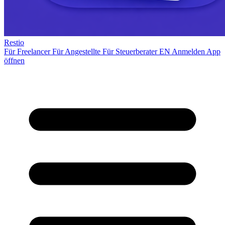
Restio
Für Freelancer
Für Angestellte
Für Steuerberater
EN
Anmelden
App
öffnen