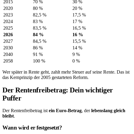
2015
70 %
30 %
2020
80 %
20 %
2023
82,5 %
17,5 %
2024
83 %
17 %
2025
83,5 %
16,5 %
2026
84 %
16 %
2027
84,5 %
15,5 %
2030
86 %
14 %
2040
91 %
9 %
2058
100 %
0 %
Wer später in Rente geht, zahlt mehr Steuer auf seine Rente. Das ist
das Kernprinzip der 2005 gestarteten Reform.
Der Rentenfreibetrag: Dein wichtiger
Puffer
Der Rentenfreibetrag ist
ein Euro-Betrag
, der
lebenslang gleich
bleibt
.
Wann wird er festgesetzt?