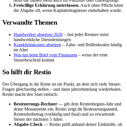
denn die zahlen meist auch für Putzhilfe oder Gartenpflege.
Freiwillige Erklärung unterlassen.
Auch ohne Pflicht lohnt
die Abgabe oft, wenn Kapitalertragsteuer einbehalten wurde.
Verwandte Themen
Handwerker absetzen 2026
– fast jeder Rentner nutzt
handwerkliche Dienstleistungen
Krankheitskosten absetzen
– Zahn- und Brillenkosten häufig
im Alter
Was tun beim Brief vom Finanzamt
– wenn der erste
Steuerbescheid kommt
So hilft dir Restio
Der Übergang in die Rente ist ein Punkt, an dem sich viele Steuer-
Fragen gleichzeitig stellen – und dann jahrzehntelang wiederholen.
Restio macht den Start einfach:
Besteuerungs-Rechner
— gib dein Rentenbeginn-Jahr und
deine Monatsrente ein, Restio zeigt dir Besteuerungsanteil,
Rentenfreibetrag (vorläufig und final) und zu erwartende
Steuer der nächsten 5 Jahre.
Abgabe-Check
— Restio prüft anhand deiner Einkünfte, ob