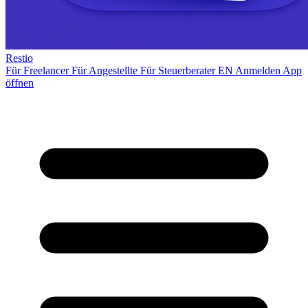
Restio
Für Freelancer
Für Angestellte
Für Steuerberater
EN
Anmelden
App
öffnen