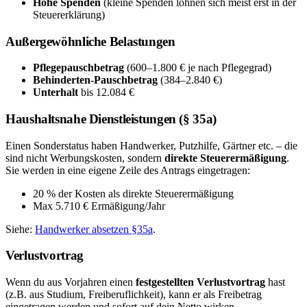
Hohe Spenden
(kleine Spenden lohnen sich meist erst in der
Steuererklärung)
Außergewöhnliche Belastungen
Pflegepauschbetrag
(600–1.800 € je nach Pflegegrad)
Behinderten-Pauschbetrag
(384–2.840 €)
Unterhalt
bis 12.084 €
Haushaltsnahe Dienstleistungen (§ 35a)
Einen Sonderstatus haben Handwerker, Putzhilfe, Gärtner etc. – die
sind nicht Werbungskosten, sondern
direkte Steuerermäßigung
.
Sie werden in eine eigene Zeile des Antrags eingetragen:
20 % der Kosten als direkte Steuerermäßigung
Max 5.710 € Ermäßigung/Jahr
Siehe:
Handwerker absetzen §35a
.
Verlustvortrag
Wenn du aus Vorjahren einen
festgestellten Verlustvortrag
hast
(z.B. aus Studium, Freiberuflichkeit), kann er als Freibetrag
eingetragen werden und sofort auf dein Netto wirken.