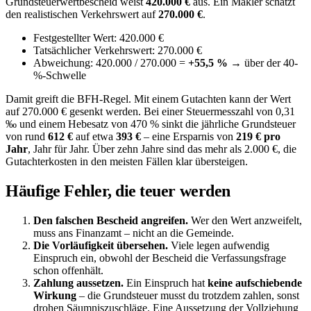
Grundsteuerwertbescheid weist
420.000 €
aus. Ein Makler schätzt
den realistischen Verkehrswert auf
270.000 €
.
Festgestellter Wert: 420.000 €
Tatsächlicher Verkehrswert: 270.000 €
Abweichung: 420.000 / 270.000 =
+55,5 %
→ über der 40-
%-Schwelle
Damit greift die BFH-Regel. Mit einem Gutachten kann der Wert
auf 270.000 € gesenkt werden. Bei einer Steuermesszahl von 0,31
‰ und einem Hebesatz von 470 % sinkt die jährliche Grundsteuer
von rund
612 €
auf etwa
393 €
– eine Ersparnis von
219 € pro
Jahr
, Jahr für Jahr. Über zehn Jahre sind das mehr als 2.000 €, die
Gutachterkosten in den meisten Fällen klar übersteigen.
Häufige Fehler, die teuer werden
Den falschen Bescheid angreifen.
Wer den Wert anzweifelt,
muss ans Finanzamt – nicht an die Gemeinde.
Die Vorläufigkeit übersehen.
Viele legen aufwendig
Einspruch ein, obwohl der Bescheid die Verfassungsfrage
schon offenhält.
Zahlung aussetzen.
Ein Einspruch hat
keine aufschiebende
Wirkung
– die Grundsteuer musst du trotzdem zahlen, sonst
drohen Säumniszuschläge. Eine Aussetzung der Vollziehung