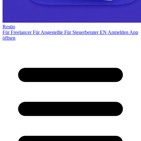
Restio
Für Freelancer
Für Angestellte
Für Steuerberater
EN
Anmelden
App
öffnen