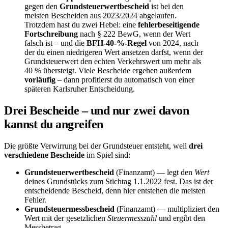
gegen den
Grundsteuerwertbescheid
ist bei den
meisten Bescheiden aus 2023/2024 abgelaufen.
Trotzdem hast du zwei Hebel: eine
fehlerbeseitigende
Fortschreibung
nach § 222 BewG, wenn der Wert
falsch ist – und die
BFH-40-%-Regel
von 2024, nach
der du einen niedrigeren Wert ansetzen darfst, wenn der
Grundsteuerwert den echten Verkehrswert um mehr als
40 % übersteigt. Viele Bescheide ergehen außerdem
vorläufig
– dann profitierst du automatisch von einer
späteren Karlsruher Entscheidung.
Drei Bescheide – und nur zwei davon
kannst du angreifen
Die größte Verwirrung bei der Grundsteuer entsteht, weil
drei
verschiedene Bescheide
im Spiel sind:
Grundsteuerwertbescheid
(Finanzamt) — legt den
Wert
deines Grundstücks zum Stichtag 1.1.2022 fest. Das ist der
entscheidende Bescheid, denn hier entstehen die meisten
Fehler.
Grundsteuermessbescheid
(Finanzamt) — multipliziert den
Wert mit der gesetzlichen
Steuermesszahl
und ergibt den
Messbetrag.