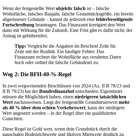
Wenn der festgestellte Wert
objektiv falsch
ist – falsche
Wohnfläche, falsches Baujahr, falsche Grundstücksgröße, ein bereits
abgerissenes Gebäude – kannst du jederzeit eine
fehlerbeseitigende
Fortschreibung
beantragen. Das Finanzamt korrigiert den Wert
dann mit Wirkung für die Zukunft. Eine Frist gibt es dafür nicht; der
Antrag ist gebührenfrei.
Tipp:
Vergleiche die Angaben im Bescheid Zeile für
Zeile mit der Realität. Ein häufiger Fehler: Das
Finanzamt rechnet die Wohnfläche aus veralteten Daten
hoch oder ordnet die falsche Gebäudeart zu.
Weg 2: Die BFH-40-%-Regel
In zwei wegweisenden Beschlüssen von 2024 (Az. II B 78/23 und
II B 79/23) hat der
Bundesfinanzhof
entschieden: Eigentümer
müssen die Möglichkeit haben, einen
niedrigeren tatsächlichen
Wert
nachzuweisen. Liegt der festgestellte Grundsteuerwert
mehr
als 40 % über dem echten Verkehrswert
, kann der niedrigere
Wert angesetzt werden – in der Regel über ein qualifiziertes
Gutachten.
Diese Regel ist Gold wert, wenn dein Grundstück durch die
pauschalen Bodenrichtwerte und fiktiven Mietwerte deutlich zu