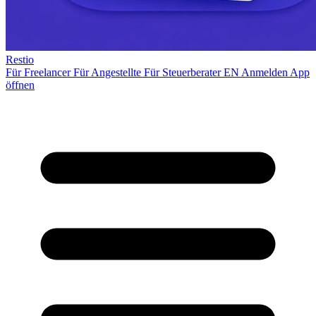
Restio
Für Freelancer
Für Angestellte
Für Steuerberater
EN
Anmelden
App
öffnen