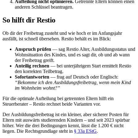
Aufteilung nicht optimieren.
Getrennte Eltern können einen
anderen Schlüssel beantragen.
So hilft dir Restio
Ob dir der Freibetrag zusteht und wie hoch er im Anfangsjahr
ausfällt, ist schnell übersehen. Restio behält es im Blick:
Anspruch prüfen
— sag Restio Alter, Ausbildungsstatus und
Wohnsituation des Kindes, und es sagt dir, ob und ab wann
der Freibetrag greift.
Anteilig rechnen
— bei unterjährigem Start ermittelt Restio
den korrekten Teilbetrag.
Sofortantworten
— frag auf Deutsch oder Englisch:
“Bekomme ich den Ausbildungsfreibetrag, wenn mein Kind
im Wohnheim wohnt?”
Für die optimale Aufteilung bei getrennten Eltern hilft ein
Steuerberater – Restio rechnet beide Varianten vor.
Der Ausbildungsfreibetrag ist ein kleiner, aber sicherer Posten für
Eltern mit auswärts studierenden Kindern – und seit 2023 spürbar
höher. Wer die drei Bedingungen kennt, lässt die 1.200 € nicht
liegen. Die Rechtsgrundlage steht in
§ 33a EStG
.