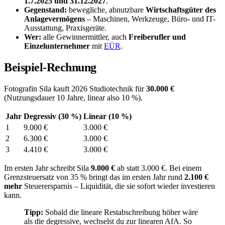
1.7.2025 und 31.12.2027
.
Gegenstand:
bewegliche, abnutzbare
Wirtschaftsgüter des
Anlagevermögens
– Maschinen, Werkzeuge, Büro- und IT-
Ausstattung, Praxisgeräte.
Wer:
alle Gewinnermittler, auch
Freiberufler und
Einzelunternehmer
mit
EÜR
.
Beispiel-Rechnung
Fotografin Sila kauft 2026 Studiotechnik für
30.000 €
(Nutzungsdauer 10 Jahre, linear also 10 %).
Jahr
Degressiv (30 %)
Linear (10 %)
1
9.000 €
3.000 €
2
6.300 €
3.000 €
3
4.410 €
3.000 €
Im ersten Jahr schreibt Sila
9.000 €
ab statt 3.000 €. Bei einem
Grenzsteuersatz von 35 % bringt das im ersten Jahr rund
2.100 €
mehr
Steuerersparnis – Liquidität, die sie sofort wieder investieren
kann.
Tipp:
Sobald die lineare Restabschreibung höher wäre
als die degressive, wechselst du zur linearen AfA. So