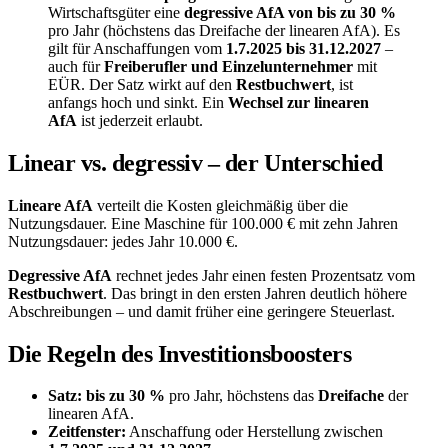
Wirtschaftsgüter eine
degressive AfA von bis zu 30 %
pro Jahr (höchstens das Dreifache der linearen AfA). Es
gilt für Anschaffungen vom
1.7.2025 bis 31.12.2027
–
auch für
Freiberufler und Einzelunternehmer
mit
EÜR. Der Satz wirkt auf den
Restbuchwert
, ist
anfangs hoch und sinkt. Ein
Wechsel zur linearen
AfA
ist jederzeit erlaubt.
Linear vs. degressiv – der Unterschied
Lineare AfA
verteilt die Kosten gleichmäßig über die
Nutzungsdauer. Eine Maschine für 100.000 € mit zehn Jahren
Nutzungsdauer: jedes Jahr 10.000 €.
Degressive AfA
rechnet jedes Jahr einen festen Prozentsatz vom
Restbuchwert
. Das bringt in den ersten Jahren deutlich höhere
Abschreibungen – und damit früher eine geringere Steuerlast.
Die Regeln des Investitionsboosters
Satz: bis zu 30 %
pro Jahr, höchstens das
Dreifache
der
linearen AfA.
Zeitfenster:
Anschaffung oder Herstellung zwischen