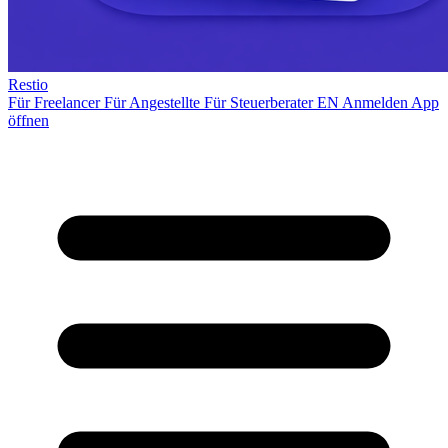
Restio
Für Freelancer
Für Angestellte
Für Steuerberater
EN
Anmelden
App
öffnen