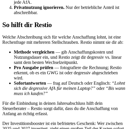
jede AfA.
Privatnutzung ignorieren.
Nur der betriebliche Anteil ist
abschreibbar.
So hilft dir Restio
Welche Abschreibung sich für welche Anschaffung lohnt, ist eine
Rechenfrage mit mehreren Stellschrauben. Restio nimmt sie dir ab:
Methode vergleichen
— gib Anschaffungskosten und
Nutzungsdauer ein, und Restio zeigt dir degressiv vs. linear
samt dem besten Wechselzeitpunkt.
Pro Ausgabe prüfen
— fotografiere die Rechnung; Restio
erkennt, ob es ein GWG ist oder degressiv abgeschrieben
wird.
Sofortantworten
— frag auf Deutsch oder Englisch:
“Lohnt
sich die degressive AfA für meinen Laptop?”
oder
“Bis wann
muss ich kaufen?”
Für die Einbindung in deinen Jahresabschluss hilft dein
Steuerberater – Restio sorgt dafür, dass du die Anschaffung von
Anfang an richtig erfasst.
Der Investitionsbooster ist ein befristetes Geschenk: Wer zwischen
2025 und 2027 investiert, zieht einen großen Teil der Kosten sofort