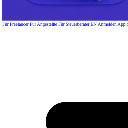
Für Freelancer
Für Angestellte
Für Steuerberater
EN
Anmelden
App ö