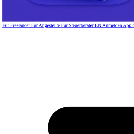
Für Freelancer
Für Angestellte
Für Steuerberater
EN
Anmelden
App ö