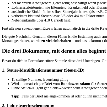
bei mehreren Arbeitgebern gleichzeitig beschäftigt warst (Steuer
Lohnersatzleistungen wie Elterngeld, Krankengeld oder Kurzar
ausländische Einkünfte im selben Steuerjahr hattest (also z.B
verheiratet bist und Steuerklasse 3/5 oder 4/4 mit Faktor nutzt,
Nebeneinkünfte über 410 € erzielt hast.
Fast alle neu zugezogenen Expats fallen automatisch in die dritte Kat
Die gute Nachricht: Genau in diesen Fällen ist die Erstattung auch am
Monate gearbeitet, wurde
zu viel einbehalten
– und das bekommst du 
Die drei Dokumente, mit denen alles beginnt
Bevor du dich in Formulare stürzt: Sammle diese drei Unterlagen. Oh
1. Steuer-Identifikationsnummer (Steuer-ID)
11-stellige Nummer, lebenslang gültig
Wird automatisch per Brief vom
Bundeszentralamt für Steue
Ohne Steuer-ID geht gar nichts – weder beim Arbeitgeber noc
Tipp:
Falls der Brief nie angekommen ist oder du ihn nicht meh
2. Lohnsteuerbescheinigung