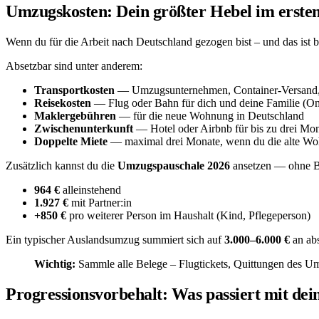
Umzugskosten: Dein größter Hebel im erste
Wenn du für die Arbeit nach Deutschland gezogen bist – und das ist b
Absetzbar sind unter anderem:
Transportkosten
— Umzugsunternehmen, Container-Versand, 
Reisekosten
— Flug oder Bahn für dich und deine Familie (O
Maklergebühren
— für die neue Wohnung in Deutschland
Zwischenunterkunft
— Hotel oder Airbnb für bis zu drei Mona
Doppelte Miete
— maximal drei Monate, wenn du die alte Wo
Zusätzlich kannst du die
Umzugspauschale 2026
ansetzen — ohne B
964 €
alleinstehend
1.927 €
mit Partner:in
+850 €
pro weiterer Person im Haushalt (Kind, Pflegeperson)
Ein typischer Auslandsumzug summiert sich auf
3.000–6.000 €
an abs
Wichtig:
Sammle alle Belege – Flugtickets, Quittungen des U
Progressionsvorbehalt: Was passiert mit dei